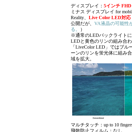
ディスプレイ：
5インチ FHD 
ミナス ディスプレイ for mob
Reality、
Live Color LED対応
公開だが、
VA液晶の可能性
る。
）
※通常のLEDバックライト
LEDと黄色のリンの組み合
「LiveColor LED」では
ーンのリンを蛍光体に組み合
域を拡大。
マルチタッチ：up to 10 fingers 
飛散防止フィルム：なし