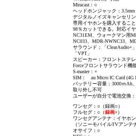
Miracast：○
ヘッドホンジャック：3.5mm
デジタルノイズキャンセリン
専用イヤホンを購入すること
98％カットできる。対応イヤ
NC31EM、ウォークマン用MDR
NC033、MDR-NWNC33、M
サラウンド：「ClearAudio+
「VPT」
スピーカー：フロントステレ
Forceフロントサラウンド機
S-master：×
SIM： au Micro IC Card (
バッテリー容量：3000ｍA
取り外し不可
ユーザーが自分で電池交換：
ワンセグ：○（録画○）
フルセグ：○（
録画×
）
ワンセグアンテナ：イヤホン
（ソニーモバイルTVアンテナ
オサイフ：○