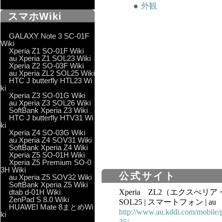
外観
スマホWiki
GALAXY Note 3 SC-01F
Wiki
Xperia Z1 SO-01F Wiki
au Xperia Z1 SOL23 Wiki
Xperia Z2 SO-03F Wiki
au Xperia ZL2 SOL25 Wiki
HTC J butterfly HTL23 Wi
ki
Xperia Z3 SO-01G Wiki
au Xperia Z3 SOL26 Wiki
SoftBank Xperia Z3 Wiki
HTC J butterfly HTV31 Wi
ki
Xperia Z4 SO-03G Wiki
au Xperia Z4 SOV31 Wiki
SoftBank Xperia Z4 Wiki
Xperia Z5 SO-01H Wiki
Xperia Z5 Premium SO-0
3H Wiki
公式サイト
au Xperia Z5 SOV32 Wiki
SoftBank Xperia Z5 Wiki
dtab d-01H Wiki
Xperia ZL2（エクスぺリ
ZenPad S 8.0 Wiki
SOL25 | スマートフォン | au
HUAWEI Mate 8まとめWi
http://www.au.kddi.com/mobile/
ki
25/