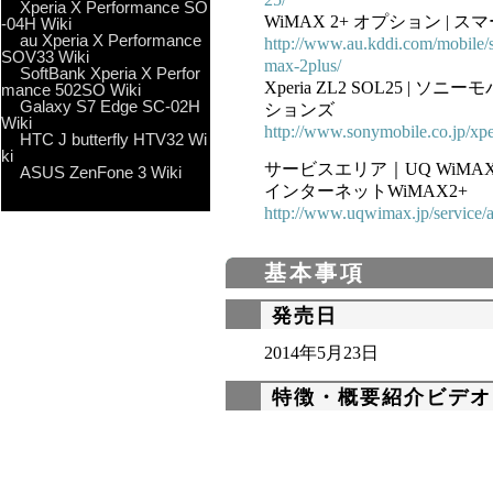
Xperia X Performance SO
WiMAX 2+ オプション | スマ
-04H Wiki
au Xperia X Performance
http://www.au.kddi.com/mobile/
SOV33 Wiki
max-2plus/
SoftBank Xperia X Perfor
Xperia ZL2 SOL25 | 
mance 502SO Wiki
Galaxy S7 Edge SC-02H
ションズ
Wiki
http://www.sonymobile.co.jp/xpe
HTC J butterfly HTV32 Wi
ki
サービスエリア｜UQ WiM
ASUS ZenFone 3 Wiki
インターネットWiMAX2+
http://www.uqwimax.jp/service/a
基本事項
発売日
2014年5月23日
特徴・概要紹介ビデオ