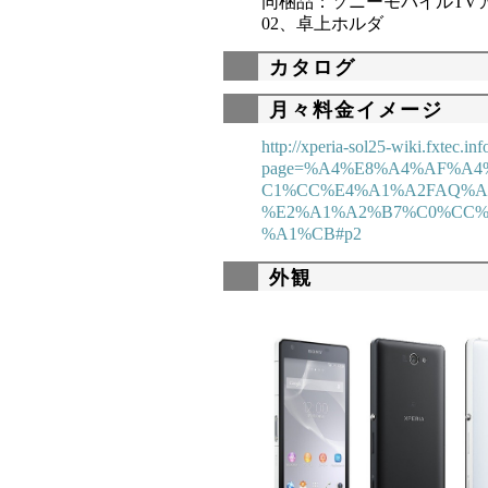
同梱品：ソニーモバイルTV
02、卓上ホルダ
カタログ
月々料金イメージ
http://xperia-sol25-wiki.fxtec.inf
page=%A4%E8%A4%AF%A
C1%CC%E4%A1%A2FAQ%
%E2%A1%A2%B7%C0%CC%
%A1%CB#p2
外観