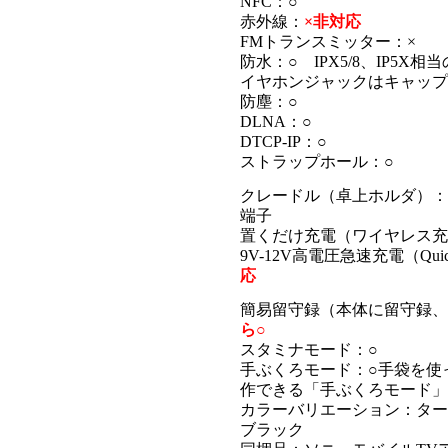
NFC：○
赤外線：
×非対応
FMトランスミッター：×
防水：○ IPX5/8、IP5X
イヤホンジャックはキャップ
防塵：○
DLNA：○
DTCP-IP：○
ストラップホール：○
クレードル（卓上ホルダ）：
端子
置くだけ充電（ワイヤレス充電
9V-12V高電圧急速充電（Quick 
応
簡易留守録（本体に留守録、
ら○
スタミナモード：○
手ぶくろモード：○手袋を使
作できる「手ぶくろモード」
カラーバリエーション：ター
ブラック