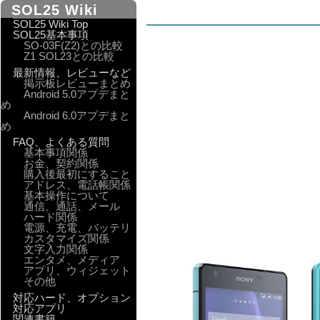
SOL25 Wiki
SOL25 Wiki Top
SOL25基本事項
SO-03F(Z2)との比較
Z1 SOL23との比較
最新情報、レビューなど
掲示板レビューまとめ
Android 5.0アプデまと
め
Android 6.0アプデまと
め
FAQ、よくある質問
基本事項関係
お金、契約関係
購入後最初にすること
アドレス、電話帳関係
基本操作について
通信、通話、メール
ハード関係
電源、充電、バッテリ
カスタマイズ関係
文字入力関係
エンタメ、メディア
アプリ、ウィジェット
その他
対応ハード、オプション
対応アプリ
関連書籍