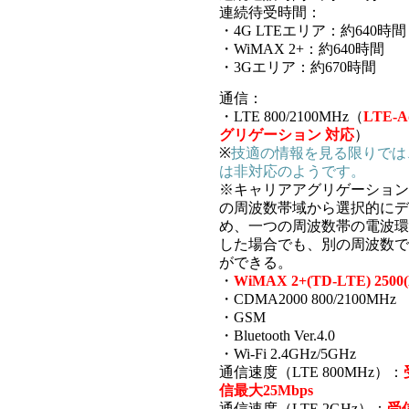
連続待受時間：
・4G LTEエリア：約640時間
・WiMAX 2+：約640時間
・3Gエリア：約670時間
通信：
・LTE 800/2100MHz（
LTE-
グリゲーション 対応
）
※
技適の情報を見る限りでは、1
は非対応のようです。
※キャリアアグリゲーション
の周波数帯域から選択的にデ
め、一つの周波数帯の電波環
した場合でも、別の周波数で
ができる。
・
WiMAX 2+(TD-LTE) 2500(
・CDMA2000 800/2100MHz
・GSM
・Bluetooth Ver.4.0
・Wi-Fi 2.4GHz/5GHz
通信速度（LTE 800MHz）：
信最大25Mbps
通信速度（LTE 2GHz）：
受