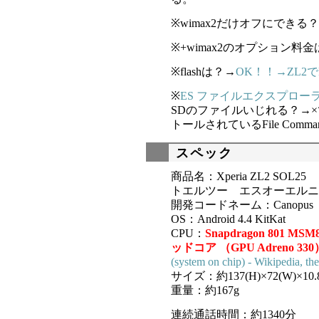
※wimax2だけオフにできる
※+wimax2のオプション料
※flashは？→
OK！！→ZL2で
※
ES ファイルエクスプロー
SDのファイルいじれる？→
トールされているFile Comma
スペック
商品名：Xperia ZL2 SO
トエルツー エスオーエルニ
開発コードネーム：Canopus
OS：Android 4.4 KitKat
CPU：
Snapdragon 801 MSM
ッドコア （GPU Adreno 330
(system on chip) - Wikipedia, th
サイズ：約137(H)×72(W)×10.
重量：約167g
連続通話時間：約1340分