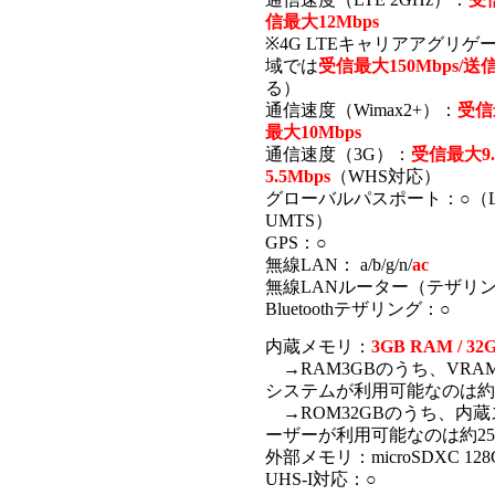
信最大12Mbps
※4G LTEキャリアアグリ
域では
受信最大150Mbps/送信
る）
通信速度（Wimax2+）：
受信
最大10Mbps
通信速度（3G）：
受信最大9
5.5Mbps
（WHS対応）
グローバルパスポート：○（L
UMTS）
GPS：○
無線LAN： a/b/g/n/
ac
無線LANルーター（テザリ
Bluetoothテザリング：○
内蔵メモリ：
3GB RAM / 32
→RAM3GBのうち、VRAM
システムが利用可能なのは約2.
→ROM32GBのうち、内
ーザーが利用可能なのは約25.
外部メモリ：microSDXC 1
UHS-I対応：○