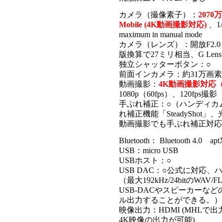
カメラ（撮像素子）：
2070万
Mobile (4K動画撮影対応)
、1/
maximum in manual mode
カメラ（レンズ）：開放F2.0
版換算で27ミリ相当、G Lens
独立シャッターボタン：○
前面インカメラ：約31万画素
動画撮影：
4K動画撮影対応（3
1080p（60fps）、120fps撮影
手ぶれ補正：○（ハンディカ
れ補正機能「SteadyShot
動画撮影でも手ぶれ補正対応
Bluetooth： Bluetooth 4.0
USB：micro USB
USBホスト：○
USB DAC：○公式に対応
（最大192kHz/24bitのWAV
USB-DACやスピーカーな
ル出力することができる。）
映像出力：HDMI (MHLで出
4K映像の出力が可能)