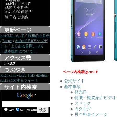
root化について
既知の不具合
SOL25関連動画
管理者に連絡
更新ページ
root化について
/
既知の不具合
/
Footer
/
Android 5.0アップデ
ート
/
よくある質問、FAQ
（基本操作について）
アクセス数
1472894
つぶやき
ページ内検索はctrl+F
sol25 -http -sol25_lpd6 -koshka_
sol25 に関するツイート
公式サイト
サイト内検索
基本事項
発売日
特徴・概要紹介ビデオ
スペック
カタログ
Web
SOL25 wiki
月々料金イメージ