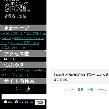
root化について
既知の不具合
SOL25関連動画
管理者に連絡
更新ページ
root化について
/
既知の不具合
/
Footer
/
Android 5.0アップデ
ート
/
よくある質問、FAQ
（基本操作について）
アクセス数
1473035
つぶやき
sol25 -http -sol25_lpd6 -koshka_
Powered by
FreeStyleWiki
/
FXテクニカル分
sol25 に関するツイート
まとめWiki
サイト内検索
トップ
履歴
一覧
ソース
Web
SOL25 wiki