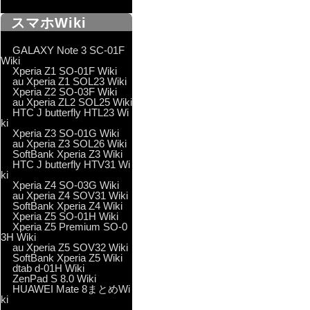
スマホWiki
GALAXY Note 3 SC-01F
Wiki
Xperia Z1 SO-01F Wiki
au Xperia Z1 SOL23 Wiki
Xperia Z2 SO-03F Wiki
au Xperia ZL2 SOL25 Wiki
HTC J butterfly HTL23 Wi
ki
Xperia Z3 SO-01G Wiki
au Xperia Z3 SOL26 Wiki
SoftBank Xperia Z3 Wiki
HTC J butterfly HTV31 Wi
ki
Xperia Z4 SO-03G Wiki
au Xperia Z4 SOV31 Wiki
SoftBank Xperia Z4 Wiki
Xperia Z5 SO-01H Wiki
Xperia Z5 Premium SO-0
3H Wiki
au Xperia Z5 SOV32 Wiki
SoftBank Xperia Z5 Wiki
dtab d-01H Wiki
ZenPad S 8.0 Wiki
HUAWEI Mate 8まとめWi
ki