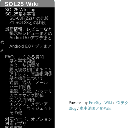
SOL25 Wiki
SOL25 Wiki Top
SOL25基本事項
SO-03F(Z2)との比較
Z1 SOL23との比較
最新情報、レビューなど
掲示板レビューまとめ
Android 5.0アプデまと
め
Android 6.0アプデまと
め
FAQ、よくある質問
基本事項関係
お金、契約関係
購入後最初にすること
アドレス、電話帳関係
基本操作について
通信、通話、メール
ハード関係
電源、充電、バッテリ
カスタマイズ関係
文字入力関係
Powered by
FreeStyleWiki
/
FXテ
エンタメ、メディア
アプリ、ウィジェット
Blog
/
車中泊まとめWiki
その他
対応ハード、オプション
対応アプリ
関連書籍