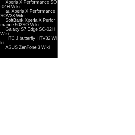
Xperia X Performance SO
-04H Wiki
au Xperia X Performance
SOV33 Wiki
SoftBank Xperia X Perfor
mance 502SO Wiki
Galaxy S7 Edge SC-02H
Wiki
HTC J butterfly HTV32 Wi
ki
ASUS ZenFone 3 Wiki