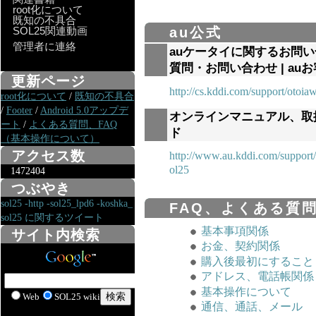
root化について
既知の不具合
SOL25関連動画
au公式
管理者に連絡
auケータイに関するお問い
質問・お問い合わせ | au
更新ページ
http://cs.kddi.com/support/otoia
root化について
/
既知の不具合
/
Footer
/
Android 5.0アップデ
オンラインマニュアル、取
ート
/
よくある質問、FAQ
ド
（基本操作について）
アクセス数
http://www.au.kddi.com/support
ol25
1472404
つぶやき
sol25 -http -sol25_lpd6 -koshka_
FAQ、よくある質
sol25 に関するツイート
基本事項関係
サイト内検索
お金、契約関係
購入後最初にすること
アドレス、電話帳関係
基本操作について
Web
SOL25 wiki
通信、通話、メール