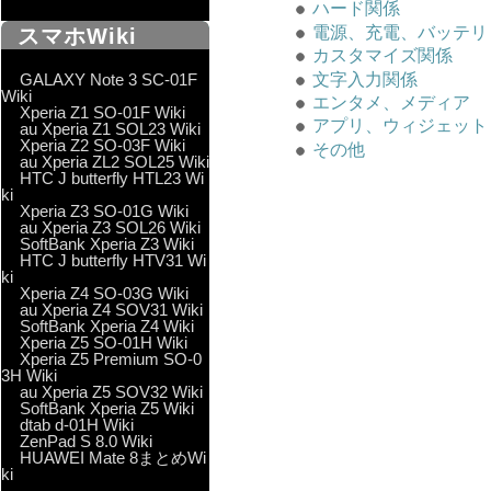
ハード関係
電源、充電、バッテリ
スマホWiki
カスタマイズ関係
GALAXY Note 3 SC-01F
文字入力関係
Wiki
エンタメ、メディア
Xperia Z1 SO-01F Wiki
アプリ、ウィジェット
au Xperia Z1 SOL23 Wiki
Xperia Z2 SO-03F Wiki
その他
au Xperia ZL2 SOL25 Wiki
HTC J butterfly HTL23 Wi
ki
Xperia Z3 SO-01G Wiki
au Xperia Z3 SOL26 Wiki
SoftBank Xperia Z3 Wiki
HTC J butterfly HTV31 Wi
ki
Xperia Z4 SO-03G Wiki
au Xperia Z4 SOV31 Wiki
SoftBank Xperia Z4 Wiki
Xperia Z5 SO-01H Wiki
Xperia Z5 Premium SO-0
3H Wiki
au Xperia Z5 SOV32 Wiki
SoftBank Xperia Z5 Wiki
dtab d-01H Wiki
ZenPad S 8.0 Wiki
HUAWEI Mate 8まとめWi
ki