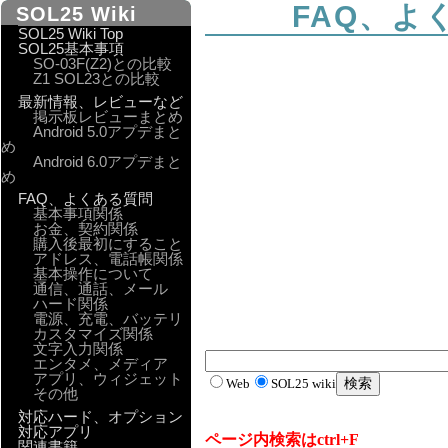
FAQ、よ
SOL25 Wiki
SOL25 Wiki Top
SOL25基本事項
SO-03F(Z2)との比較
Z1 SOL23との比較
最新情報、レビューなど
掲示板レビューまとめ
Android 5.0アプデまと
め
Android 6.0アプデまと
め
FAQ、よくある質問
基本事項関係
お金、契約関係
購入後最初にすること
アドレス、電話帳関係
基本操作について
通信、通話、メール
ハード関係
電源、充電、バッテリ
カスタマイズ関係
文字入力関係
エンタメ、メディア
アプリ、ウィジェット
Web
SOL25 wiki
その他
対応ハード、オプション
対応アプリ
ページ内検索はctrl+F
関連書籍