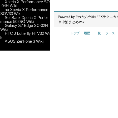
Xperia X Performance SO
-04H Wiki
au Xperia X Performance
SOV33 Wiki
Powered by
FreeStyleWiki
/
FXテクニカ
SoftBank Xperia X Perfor
mance 502SO Wiki
車中泊まとめWiki
Galaxy S7 Edge SC-02H
Wiki
HTC J butterfly HTV32 Wi
トップ
履歴
一覧
ソース
ki
ASUS ZenFone 3 Wiki