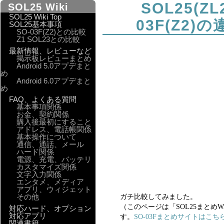
SOL25(ZL2
SOL25 Wiki
SOL25 Wiki Top
03F(Z2)
SOL25基本事項
SO-03F(Z2)との比較
Z1 SOL23との比較
最新情報、レビューなど
掲示板レビューまとめ
Android 5.0アプデまと
め
Android 6.0アプデまと
め
FAQ、よくある質問
基本事項関係
お金、契約関係
購入後最初にすること
アドレス、電話帳関係
基本操作について
通信、通話、メール
ハード関係
電源、充電、バッテリ
カスタマイズ関係
文字入力関係
エンタメ、メディア
アプリ、ウィジェット
その他
ガチ比較してみました。
（このページは「SOL25まとめW
対応ハード、オプション
対応アプリ
す。
SO-03Fまとめサイトはこち
関連書籍