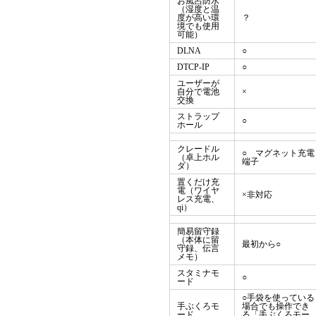
お風呂防水
（湿度と温
度が高い環
？
境でも使用
可能）
DLNA
○
DTCP-IP
○
ユーザーが
自分で電池
×
交換
ストラップ
○
ホール
クレードル
○ マグネット充電
（卓上ホル
端子
ダ）
置くだけ充
電（ワイヤ
×非対応
レス充電、
qi）
簡易留守録
（本体に留
最初から○
守録、伝言
メモ）
スタミナモ
○
ード
○手袋を使っている
手ぶくろモ
場合でも操作でき
ード
る「手ぶくろモー