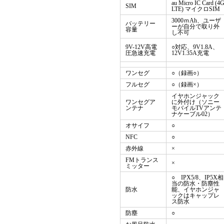
au Micro IC Card (4
SIM
LTE) マイクロSIM
3000ｍAh、ユーザ
バッテリー
ーが自分で取り外
容量
し不可
9V-12V高電
○対応、9V1.8A、
圧急速充電
12V1.35A充電
ワンセグ
○（録画○）
フルセグ
○（録画×）
イヤホンジャック
ワンセグア
に外付け（ソニー
ンテナ
モバイルTVアンテ
ナケーブル02）
オサイフ
○
NFC
○
赤外線
×
FMトランス
×
ミッター
○ IPX5/8、IP5X相
当の防水・防塵性
防水
能、イヤホンジャ
ックはキャップレ
ス防水
防塵
○