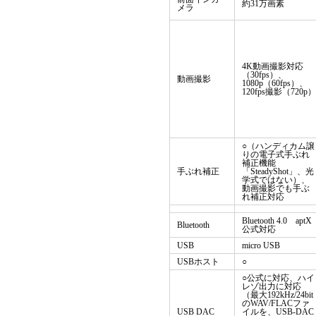
約31万画素
メラ
4K動画撮影対応
（30fps）、
動画撮影
1080p（60fps）、
120fps撮影（720p）
○（ハンディカム譲
りの電子式手ぶれ
補正機能
手ぶれ補正
「SteadyShot」、光
学式ではない）、
動画撮影でも手ぶ
れ補正対応
Bluetooth 4.0 aptX
Bluetooth
公式対応
USB
micro USB
USBホスト
○
○公式に対応、ハイ
レゾ出力に対応
（最大192kHz/24bit
のWAV/FLACファ
USB DAC
イルを、USB-DAC