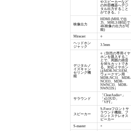
やスピーカーなど
の外部機器へデジ
タル出力すること
ができる。）
HDMI (MHLで出
力、MHL3.0対応で
映像出力
4K映像の出力が可
能)
Miracast
○
ヘッドホン
3.5mm
ジャック
○（別売の専用イヤ
ホンを購入するこ
とで、周囲の雑音
を98％カットでき
デジタルノ
る。対応イヤホン
イズキャン
はMDR-NC31EM、
セリング機
ウォークマン用
能
MDR-NC31、MDR-
NC033、MDR-
NWNC33、MDR-
NWN33S）
「ClearAudio+」
サラウンド
「xLOUD」
「VPT」
S-Forceフロントサ
ラウンド機能、フ
スピーカー
ロントステレオス
ピーカー
S-master
×