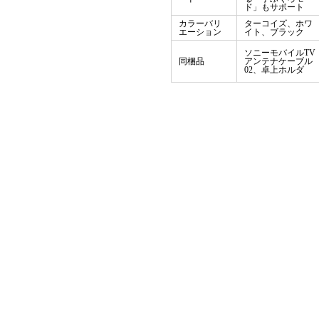
ド」もサポート
カラーバリ
ターコイズ、ホワ
エーション
イト、ブラック
ソニーモバイルTV
同梱品
アンテナケーブル
02、卓上ホルダ