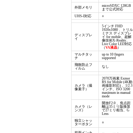
microSDXC 128GB
外部メモリ
まで公式対応
UHS-I対応
○
5インチ FHD
1920x1080 、トリル
ミナス ディスプレ
ディスプレ
イ for mobile、超解
イ
像技術X-Reality、
Live Color LED対応
（
VA液晶
）
マルチタッ
up to 10 fingers
チ
supported
飛散防止フ
なし
ィルム
2070万画素 Exmor
RS for Mobile (4K動
カメラ（撮
画撮影対応) 、1/2.3
像素子）
インチ、ISO 3200
maximum in manual
mode
開放F2.0 、焦点距
カメラ（レ
離は35ミリ版換算
ンズ）
で27ミリ相当、G
Lens
独立シャッ
○
ターボタン
前面インカ