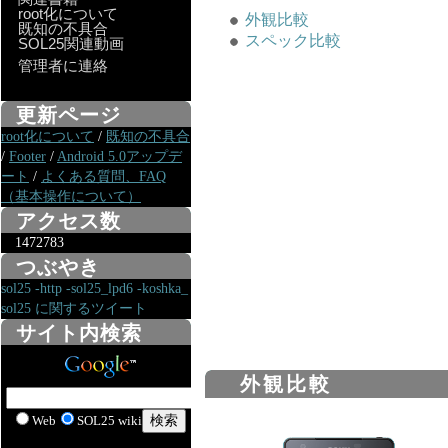
root化について
外観比較
既知の不具合
スペック比較
SOL25関連動画
管理者に連絡
更新ページ
root化について
/
既知の不具合
/
Footer
/
Android 5.0アップデ
ート
/
よくある質問、FAQ
（基本操作について）
アクセス数
1472783
つぶやき
sol25 -http -sol25_lpd6 -koshka_
sol25 に関するツイート
サイト内検索
外観比較
Web
SOL25 wiki