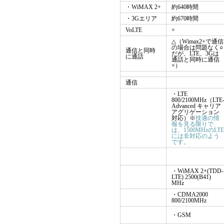
・WiMAX 2+
約640時間
・3Gエリア
約670時間
VoLTE
×
△（Wimax2+で通信
の場合は問題なく○
通信と同時
だが、LTE、3Gは
に通話
通話と同時に通信
×）
通信
・LTE
800/2100MHz（LTE
Advanced キャリア
アグリゲーション
対応）※
技適の情
報を見る限りで
は、1500MHzのLTE
には非対応のよう
です。
・WiMAX 2+(TDD-
LTE) 2500(B41)
MHz
・CDMA2000
800/2100MHz
・GSM