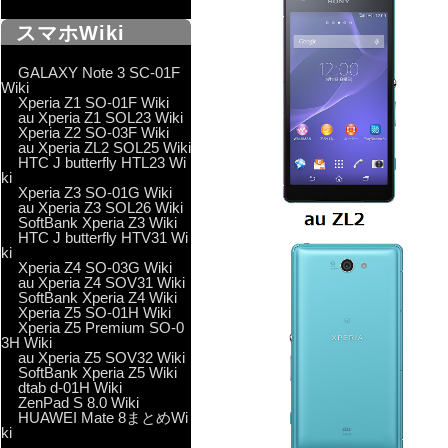
スマホWiki
GALAXY Note 3 SC-01F
Wiki
Xperia Z1 SO-01F Wiki
au Xperia Z1 SOL23 Wiki
Xperia Z2 SO-03F Wiki
au Xperia ZL2 SOL25 Wiki
HTC J butterfly HTL23 Wi
ki
Xperia Z3 SO-01G Wiki
au Xperia Z3 SOL26 Wiki
SoftBank Xperia Z3 Wiki
HTC J butterfly HTV31 Wi
ki
Xperia Z4 SO-03G Wiki
au Xperia Z4 SOV31 Wiki
SoftBank Xperia Z4 Wiki
Xperia Z5 SO-01H Wiki
Xperia Z5 Premium SO-0
3H Wiki
au Xperia Z5 SOV32 Wiki
SoftBank Xperia Z5 Wiki
dtab d-01H Wiki
ZenPad S 8.0 Wiki
HUAWEI Mate 8まとめWi
ki