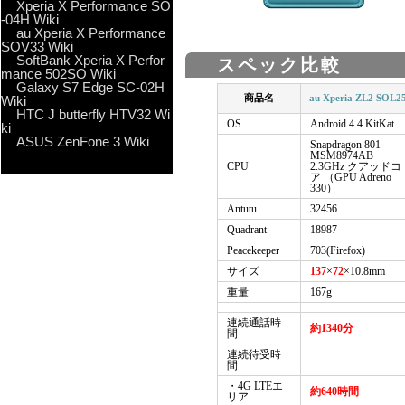
Xperia X Performance SO
-04H Wiki
au Xperia X Performance
SOV33 Wiki
SoftBank Xperia X Perfor
スペック比較
mance 502SO Wiki
Galaxy S7 Edge SC-02H
商品名
au Xperia ZL2 SOL2
Wiki
HTC J butterfly HTV32 Wi
OS
Android 4.4 KitKat
ki
ASUS ZenFone 3 Wiki
Snapdragon 801
MSM8974AB
CPU
2.3GHz クアッドコ
ア （GPU Adreno
330）
Antutu
32456
Quadrant
18987
Peacekeeper
703(Firefox)
サイズ
137
×
72
×10.8mm
重量
167g
連続通話時
約1340分
間
連続待受時
間
・4G LTEエ
約640時間
リア