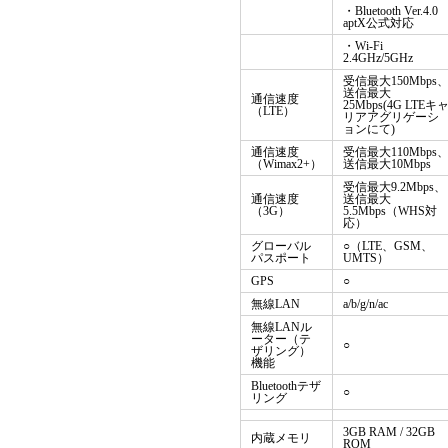
・Bluetooth Ver.4.0
aptX公式対応
・Wi-Fi
2.4GHz/5GHz
受信最大150Mbps
送信最大
通信速度
25Mbps(4G LTEキ
（LTE）
リアアグリゲーシ
ョンにて)
通信速度
受信最大110Mbps
（Wimax2+）
送信最大10Mbps
受信最大9.2Mbps、
通信速度
送信最大
（3G）
5.5Mbps（WHS対
応）
グローバル
○（LTE、GSM、
パスポート
UMTS）
GPS
○
無線LAN
a/b/g/n/ac
無線LANル
ーター（テ
○
ザリング）
機能
Bluetoothテザ
○
リング
3GB RAM / 32GB
内蔵メモリ
ROM